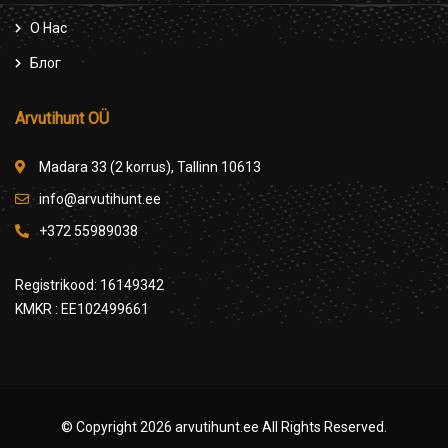
О Нас
Блог
Arvutihunt OÜ
Madara 33 (2 korrus), Tallinn 10613
info@arvutihunt.ee
+372 55989038
Registrikood: 16149342
KMKR : EE102499661
© Copyright 2026
arvutihunt.ee
All Rights Reserved.