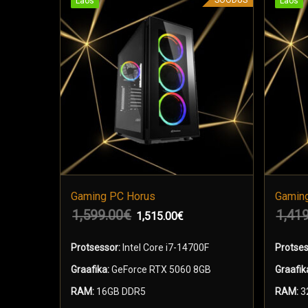
Laos
Laos
Laos
Laos
Gaming PC Horus
Gaming
1,599.00
€
1,419
1,515.00
€
LISA KORVI
LIS
0X
Protsessor:
Intel Core i7-14700F
Protses
 8GB
Graafika:
GeForce RTX 5060 8GB
Graafik
RAM:
16GB DDR5
RAM:
3