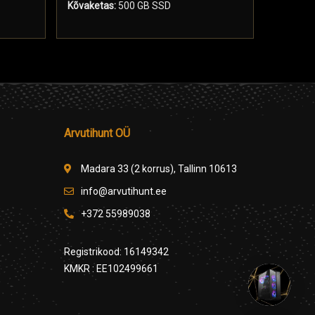
Kõvaketas:
500 GB SSD
Kõvaketa
Arvutihunt OÜ
Madara 33 (2 korrus), Tallinn 10613
info@arvutihunt.ee
+372 55989038
Registrikood: 16149342
KMKR : EE102499661