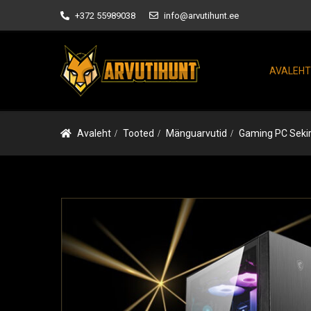
+372 55989038
info@arvutihunt.ee
AVALEHT
Avaleht
Tooted
Mänguarvutid
Gaming PC Seki