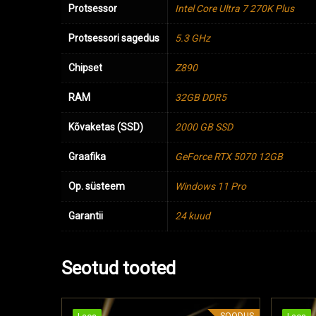
Protsessor
Intel Core Ultra 7 270K Plus
Protsessori sagedus
5.3 GHz
Chipset
Z890
RAM
32GB DDR5
Kõvaketas (SSD)
2000 GB SSD
Graafika
GeForce RTX 5070 12GB
Op. süsteem
Windows 11 Pro
Garantii
24 kuud
Seotud tooted
SOODUS
SOODUS