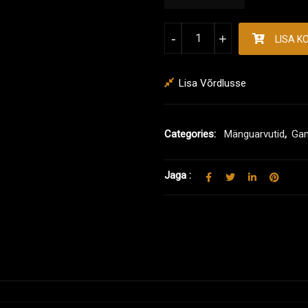
Gaming PC Sekira kogus
-
+
LISA K
Lisa Võrdlusse
Categories:
Mänguarvutid
,
Gam
Jaga :