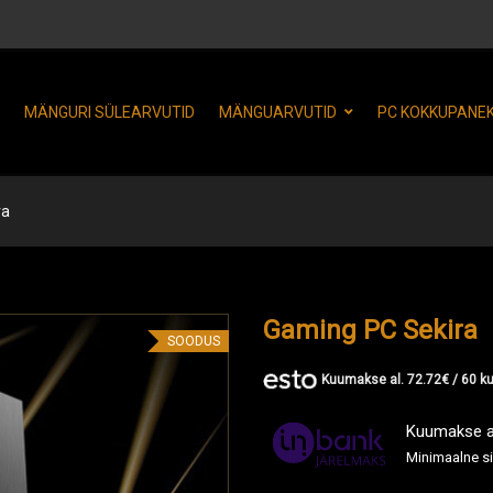
MÄNGURI SÜLEARVUTID
MÄNGUARVUTID
PC KOKKUPANE
ra
Gaming PC Sekira
SOODUS
Kuumakse al.
72.72
€
/ 60 k
Kuumakse al
Minimaalne s