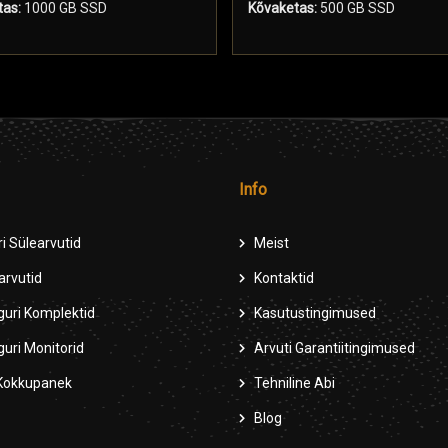
as:
1000 GB SSD
Kõvaketas:
500 GB SSD
Info
i Sülearvutid
Meist
rvutid
Kontaktid
uri Komplektid
Kasutustingimused
uri Monitorid
Arvuti Garantiitingimused
 Kokkupanek
Tehniline Abi
Blog