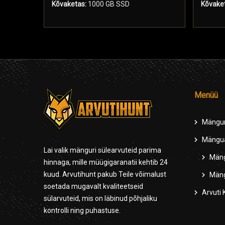
Kõvaketas:
1000 GB SSD
Kõvaket
Menüü
Mängur
Mängua
Lai valik mänguri sülearvuteid parima
Mäng
hinnaga, mille müügigaranatii kehtib 24
kuud. Arvutihunt pakub Teile võimalust
Mäng
soetada mugavalt kvaliteetseid
Arvuti
sülarvuteid, mis on läbinud põhjaliku
kontrolli ning puhastuse.