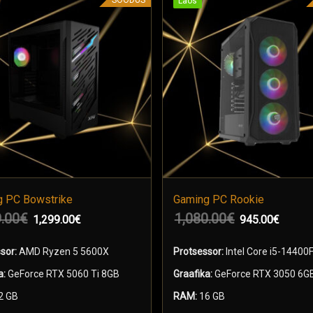
Laos
Laos
 PC Bowstrike
Gaming PC Rookie
.00
€
1,080.00
€
1,299.00
€
945.00
€
A KORVI
LISA KORVI
sor:
AMD Ryzen 5 5600X
Protsessor:
Intel Core i5-14400
a:
GeForce RTX 5060 Ti 8GB
Graafika:
GeForce RTX 3050 6G
2 GB
RAM:
16 GB