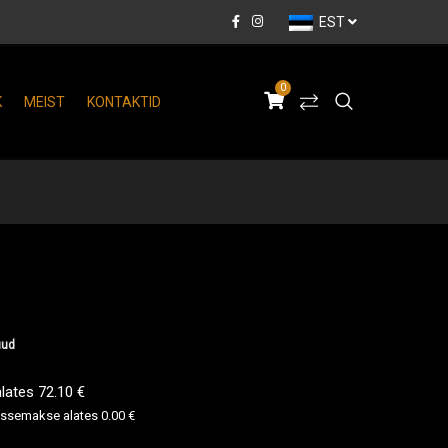
EST
0
K
MEIST
KONTAKTID
uud
ates 72.10 €
issemakse alates 0.00 €