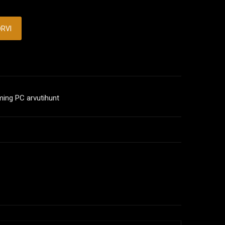
ORVI
ing PC arvutihunt