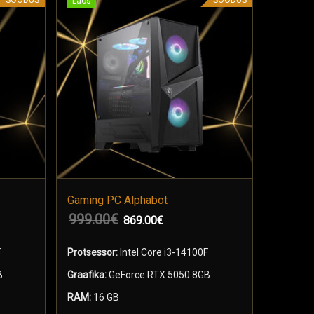
Laos
Laos
Laos
Laos
Gaming PC Alphabot
Gaming 
999.00
€
1,555
869.00
€
LISA KORVI
LISA
F
Protsessor:
Intel Core i3-14100F
Protsess
B
Graafika:
GeForce RTX 5050 8GB
Graafika
RAM:
16 GB
RAM:
16